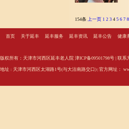
154条
上一页
1
2
3
4
5
6
7
8
首页
关于延丰
延丰服务
延丰资讯
延丰公告
健康
版权所有：天津市河西区延丰老人院 津ICP备09501798号 | 联系方式：02
地址
天津市河西区太湖路1号(与大沽南路交口)
官方网址： www.
：
|