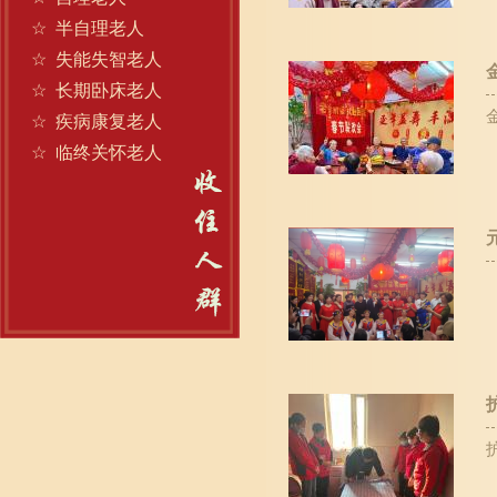
☆
半自理老人
☆
失能失智老人
☆
长期卧床老人
☆
疾病康复老人
☆
临终关怀老人